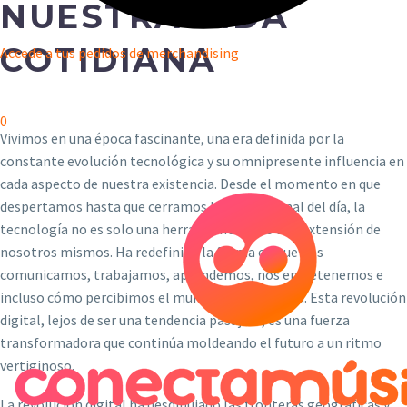
NUESTRA VIDA
COTIDIANA
Accede a tus pedidos de merchandising
0
Vivimos en una época fascinante, una era definida por la
constante evolución tecnológica y su omnipresente influencia en
cada aspecto de nuestra existencia. Desde el momento en que
despertamos hasta que cerramos los ojos al final del día, la
tecnología no es solo una herramienta, sino una extensión de
nosotros mismos. Ha redefinido la forma en que nos
comunicamos, trabajamos, aprendemos, nos entretenemos e
incluso cómo percibimos el mundo que nos rodea. Esta revolución
digital, lejos de ser una tendencia pasajera, es una fuerza
transformadora que continúa moldeando el futuro a un ritmo
vertiginoso.
La revolución digital ha desdibujado las fronteras geográficas y