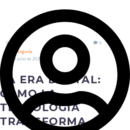



Por
0
Sin categoría
17 de julio de 2025
LA ERA DIGITAL:
CÓMO LA
TECNOLOGÍA
TRANSFORMA