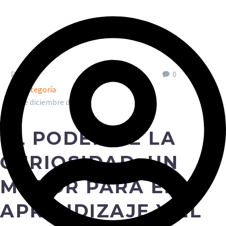



Por
0
Sin categoría
24 de diciembre de 2024
EL PODER DE LA
CURIOSIDAD: UN
MOTOR PARA EL
APRENDIZAJE Y EL