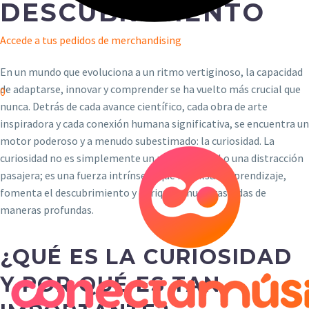
DESCUBRIMIENTO
Accede a tus pedidos de merchandising
En un mundo que evoluciona a un ritmo vertiginoso, la capacidad
de adaptarse, innovar y comprender se ha vuelto más crucial que
0
nunca. Detrás de cada avance científico, cada obra de arte
inspiradora y cada conexión humana significativa, se encuentra un
motor poderoso y a menudo subestimado: la curiosidad. La
curiosidad no es simplemente un rasgo infantil o una distracción
pasajera; es una fuerza intrínseca que impulsa el aprendizaje,
fomenta el descubrimiento y enriquece nuestras vidas de
maneras profundas.
¿QUÉ ES LA CURIOSIDAD
Y POR QUÉ ES TAN